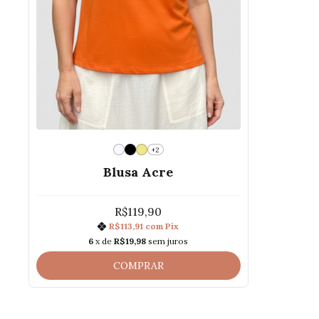
+2
Blusa Acre
R$119,90
R$113,91
com
Pix
6
x de
R$19,98
sem juros
COMPRAR