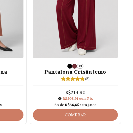
+3
ana
Pantalona Crisântemo
(5)
R$219,90
R$208,91
com
Pix
s
6
x de
R$36,65
sem juros
COMPRAR