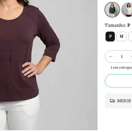
Tamanho:
P
P
M
1
em estoqu
MEIOS 