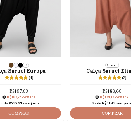
+1
3 cores
lça Saruel Europa
Calça Saruel Eli
(4)
(2)
R$197,60
R$188,60
R$187,72
com
Pix
R$179,17
com
Pix
6
x de
R$32,93
sem juros
6
x de
R$31,43
sem juro
COMPRAR
COMPRAR