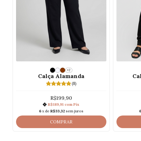
+2
Calça Alamanda
Ca
(8)
R$199,90
R$189,91
com
Pix
6
x de
R$33,32
sem juros
COMPRAR