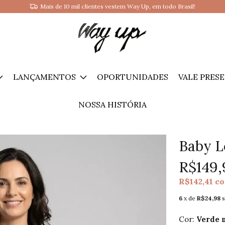
Ganhe 10% OFF na sua primeira compra: cadastre-se e receba cupom!
LANÇAMENTOS
OPORTUNIDADES
VALE PRES
NOSSA HISTÓRIA
Baby L
R$149,
R$142,41
c
6
x de
R$24,98
Cor:
Verde 