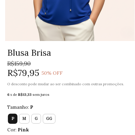
Blusa Brisa
R$159,90
R$79,95
50
% OFF
O desconto pode mudar ao ser combinado com outras promoções.
6
x de
R$13,33
sem juros
Tamanho:
P
P
M
G
GG
Cor:
Pink