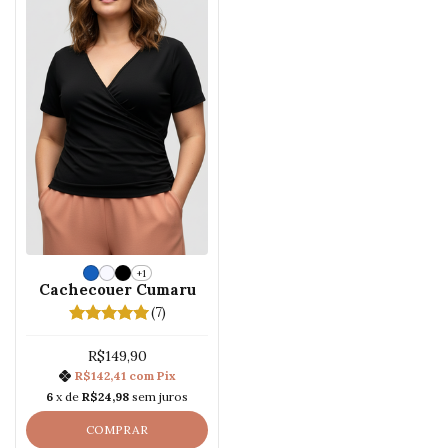
+1
Cachecouer Cumaru
(7)
R$149,90
R$142,41
com
Pix
6
x de
R$24,98
sem juros
COMPRAR