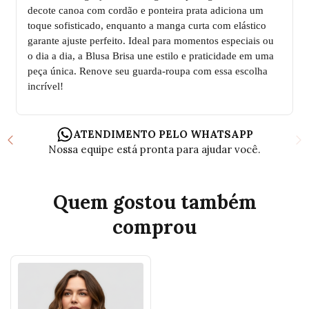
decote canoa com cordão e ponteira prata adiciona um
toque sofisticado, enquanto a manga curta com elástico
garante ajuste perfeito. Ideal para momentos especiais ou
o dia a dia, a Blusa Brisa une estilo e praticidade em uma
peça única. Renove seu guarda-roupa com essa escolha
incrível!
TREGAMOS EM TODO O BRASIL
TRO
o enviado com segurança para qualquer
Caso precise,
região
Quem gostou também
comprou