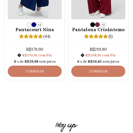
+3
+3
Pantacourt Nina
Pantalona Crisântemo
(44)
(5)
R$179,90
R$219,90
R$170,91
com
Pix
R$208,91
com
Pix
6
x de
R$29,98
sem juros
6
x de
R$36,65
sem juros
COMPRAR
COMPRAR