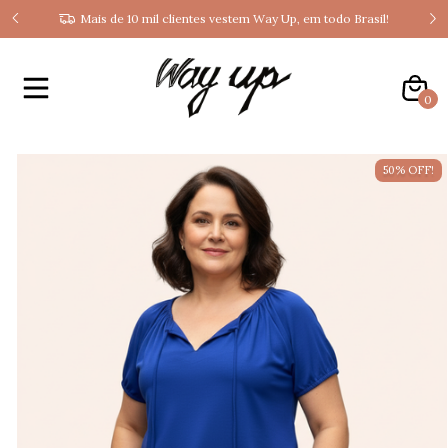
Ganhe 10% OFF na sua primeira compra: cadastre-se e
odo Brasil!
receba cupom!
0
50% OFF!