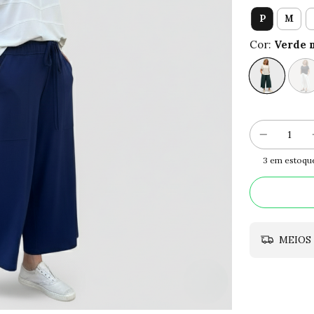
P
M
Cor:
Verde 
3
em estoqu
MEIOS 