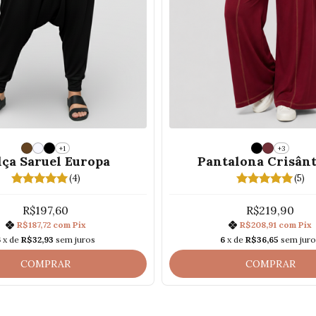
+1
+3
lça Saruel Europa
Pantalona Crisân
(4)
(5)
R$197,60
R$219,90
R$187,72
com
Pix
R$208,91
com
Pix
6
x de
R$32,93
sem juros
6
x de
R$36,65
sem jur
COMPRAR
COMPRAR