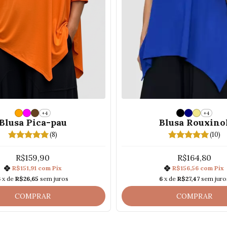
+4
+4
Blusa Pica-pau
Blusa Rouxino
(8)
(10)
R$159,90
R$164,80
R$151,91
com
Pix
R$156,56
com
Pix
6
x de
R$26,65
sem juros
6
x de
R$27,47
sem juro
COMPRAR
COMPRAR