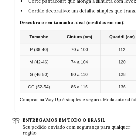
Corte pantacourt que alonga a silhueta com leve
Cordão decorativo: um detalhe simples que trans
Descubra o seu tamanho ideal (medidas em cm):
Tamanho
Cintura (cm)
Quadril (cm)
P (38-40)
70 a 100
112
M (42-46)
74 a 104
120
G (46-50)
80 a 110
128
GG (52-54)
86 a 116
136
Comprar na Way Up é simples e seguro. Moda autoral fa
ENTREGAMOS EM TODO O BRASIL
Seu pedido enviado com segurança para qualquer
região