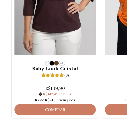
+2
Baby Look Cristal
(9)
R$149,90
R$142,41
com
Pix
6
x de
R$24,98
sem juros
COMPRAR