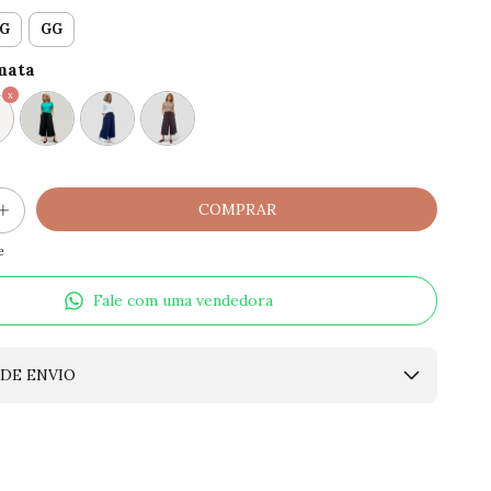
G
GG
mata
e
Fale com uma vendedora
DE ENVIO