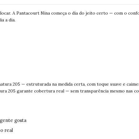
ocar. A Pantacourt Nina começa o dia do jeito certo — com o confo
a a dia.
tura 205 — estruturada na medida certa, com toque suave e caim
a 205 garante cobertura real — sem transparência mesmo nas cores
 gente gosta
o real