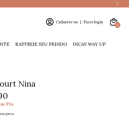
Cadastre-se
|
Fazer login
0
ENTE
RASTREIE SEU PEDIDO
DICAS WAY UP
ourt Nina
90
om
Pix
em juros