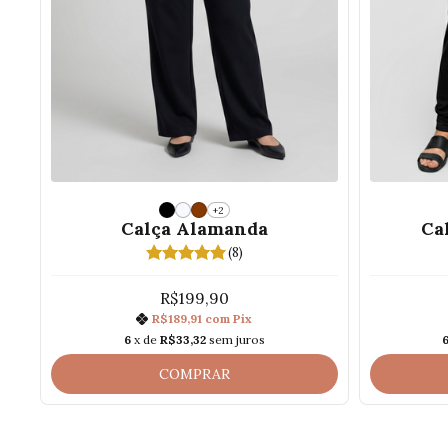
+2
Calça Alamanda
Ca
(8)
R$199,90
R$189,91
com
Pix
6
x de
R$33,32
sem juros
COMPRAR