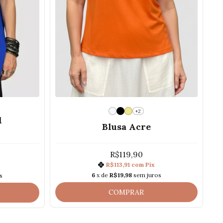
+2
l
Blusa Acre
R$119,90
R$113,91
com
Pix
6
x de
R$19,98
sem juros
s
COMPRAR