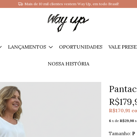
Ganhe 10% OFF na sua primeira compra: cadastre-se e receba cupom!
LANÇAMENTOS
OPORTUNIDADES
VALE PRES
NOSSA HISTÓRIA
Pantac
R$179,
R$170,91
c
6
x de
R$29,98
s
Tamanho:
P