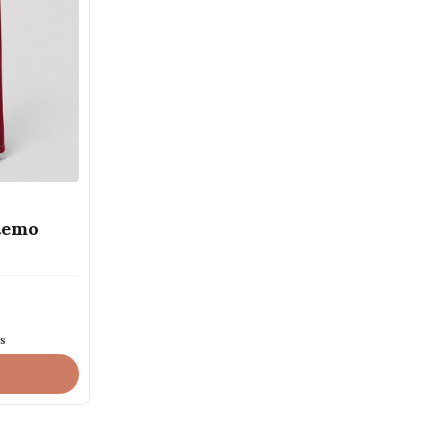
temo
os